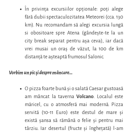
În privința excursiilor opționale: poți alege
fără dubii spectaculozitatea Meteorei (cca. 130
km). Nu recomandam să alegi excursia lungă
si obositoare spre Atena (gândește-te la un
city break separat pentru așa ceva), iar dacă
vrei musai un oraș de văzut, la 100 de km
distanță te așteaptă frumosul Salonic.
Vorbim un pic și despre mâncare…
O pizza foarte bună și o salată Caesar gustoasă
am mâncat la taverna
Volcano
. Localul este
măricel, cu o atmosferă mai modernă. Pizza
servită (10-11 Euro) este destul de mare și
există șansa să rămână o felie și pentru mai
târziu. Iar desertul (fructe și înghețată) l-am