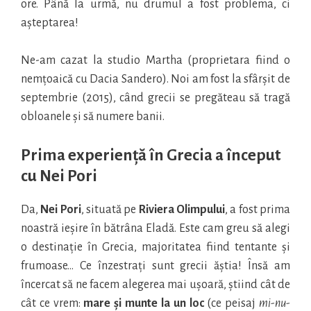
ore. Până la urmă, nu drumul a fost problema, ci
așteptarea!
Ne-am cazat la studio Martha (proprietara fiind o
nemțoaică cu Dacia Sandero). Noi am fost la sfârșit de
septembrie (2015), când grecii se pregăteau să tragă
obloanele și să numere banii.
Prima experiență în Grecia a început
cu Nei Pori
Da,
Nei Pori
, situată pe
Riviera Olimpului
, a fost prima
noastră ieșire în bătrâna Eladă. Este cam greu să alegi
o destinație în Grecia, majoritatea fiind tentante și
frumoase… Ce înzestrați sunt grecii ăștia! Însă am
încercat să ne facem alegerea mai ușoară, știind cât de
cât ce vrem:
mare și munte la un loc
(ce peisaj
mi-nu-