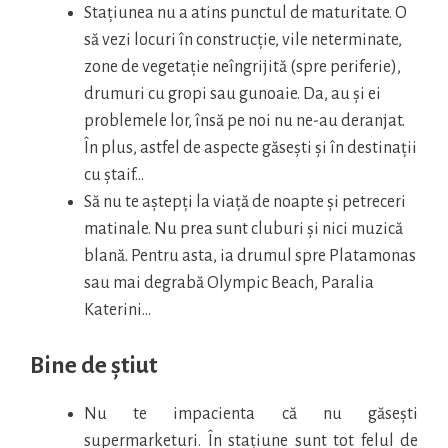
Stațiunea nu a atins punctul de maturitate. O
să vezi locuri în construcție, vile neterminate,
zone de vegetație neîngrijită (spre periferie),
drumuri cu gropi sau gunoaie. Da, au și ei
problemele lor, însă pe noi nu ne-au deranjat.
În plus, astfel de aspecte găsești și în destinații
cu ștaif…
Să nu te aștepți la viață de noapte și petreceri
matinale. Nu prea sunt cluburi și nici muzică
blană. Pentru asta, ia drumul spre Platamonas
sau mai degrabă Olympic Beach, Paralia
Katerini…
Bine de știut
Nu te impacienta că nu găsești
supermarketuri. În stațiune sunt tot felul de