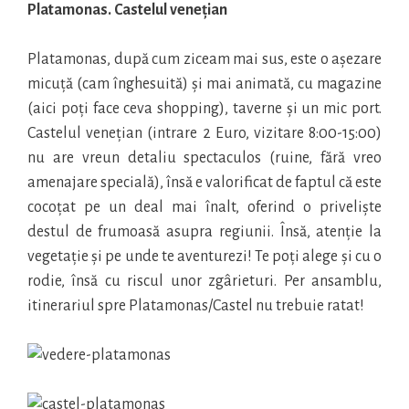
Platamonas. Castelul venețian
Platamonas, după cum ziceam mai sus, este o așezare
micuță (cam înghesuită) și mai animată, cu magazine
(aici poți face ceva shopping), taverne și un mic port.
Castelul venețian (intrare 2 Euro, vizitare 8:00-15:00)
nu are vreun detaliu spectaculos (ruine, fără vreo
amenajare specială), însă e valorificat de faptul că este
cocoțat pe un deal mai înalt, oferind o priveliște
destul de frumoasă asupra regiunii. Însă, atenție la
vegetație și pe unde te aventurezi! Te poți alege și cu o
rodie, însă cu riscul unor zgârieturi. Per ansamblu,
itinerariul spre Platamonas/Castel nu trebuie ratat!