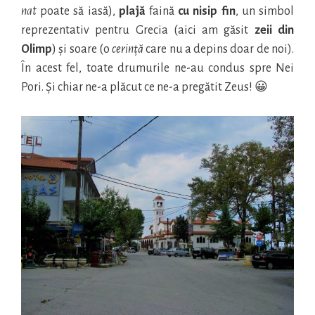
nat
poate să iasă),
plajă
faină
cu nisip fin
, un simbol
reprezentativ pentru Grecia (aici am găsit
zeii din
Olimp
) și soare (o
cerință
care nu a depins doar de noi).
În acest fel, toate drumurile ne-au condus spre Nei
Pori. Și chiar ne-a plăcut ce ne-a pregătit Zeus! 😀