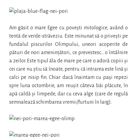
Am găsit o mare Egee cu povești mitologice, având o
tentă de verde-străveziu. Este minunat să o privești pe
fundalul piscurilor Olimpului, uneori acoperite de
pături de nori amenințători, ce prevestesc… o întâlnire
a zeilor. Este tipul ăla de mare pe care o adoră copiii și
cei care nu știu să înoate, pentru că intrarea este lină și
calci pe nisip fin. Chiar dacă înaintam cu pași repezi
spre luna octombrie, am reușit câteva băi plăcute, în
apă caldă și limpede, dar cu ceva alge (care de regulă
semnalează schimbarea vremii/furtuni în larg).