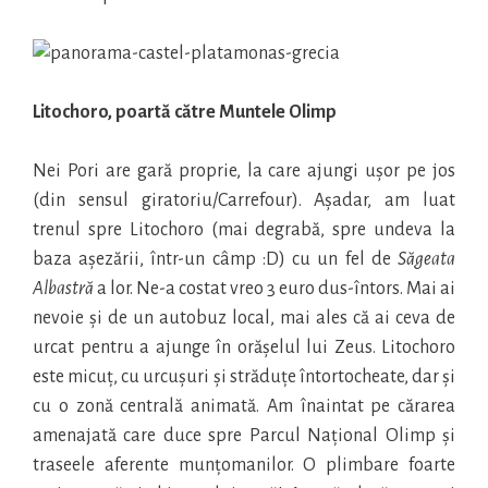
Litochoro, poartă către Muntele Olimp
Nei Pori are gară proprie, la care ajungi ușor pe jos
(din sensul giratoriu/Carrefour). Așadar, am luat
trenul spre Litochoro (mai degrabă, spre undeva la
baza așezării, într-un câmp :D) cu un fel de
Săgeata
Albastră
a lor. Ne-a costat vreo 3 euro dus-întors. Mai ai
nevoie și de un autobuz local, mai ales că ai ceva de
urcat pentru a ajunge în orășelul lui Zeus. Litochoro
este micuț, cu urcușuri și străduțe întortocheate, dar și
cu o zonă centrală animată. Am înaintat pe cărarea
amenajată care duce spre Parcul Național Olimp și
traseele aferente munțomanilor. O plimbare foarte