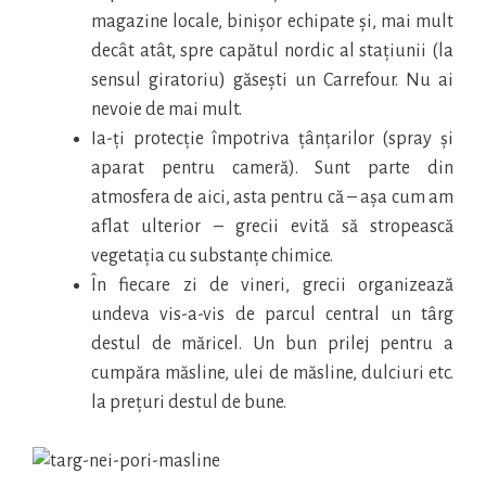
magazine locale, binișor echipate și, mai mult
decât atât, spre capătul nordic al stațiunii (la
sensul giratoriu) găsești un Carrefour. Nu ai
nevoie de mai mult.
Ia-ți protecție împotriva țânțarilor (spray și
aparat pentru cameră). Sunt parte din
atmosfera de aici, asta pentru că – așa cum am
aflat ulterior – grecii evită să stropească
vegetația cu substanțe chimice.
În fiecare zi de vineri, grecii organizează
undeva vis-a-vis de parcul central un târg
destul de măricel. Un bun prilej pentru a
cumpăra măsline, ulei de măsline, dulciuri etc.
la prețuri destul de bune.