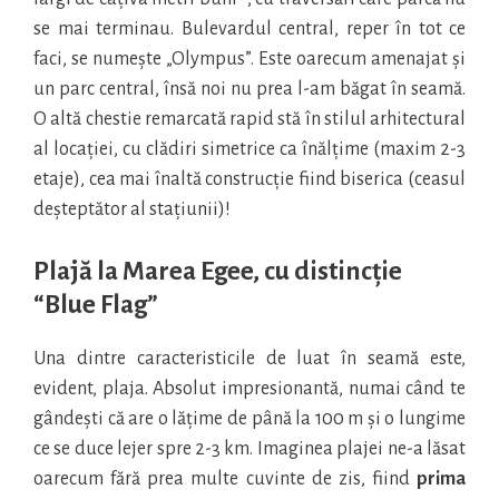
se mai terminau. Bulevardul central, reper în tot ce
faci, se numește „Olympus”. Este oarecum amenajat și
un parc central, însă noi nu prea l-am băgat în seamă.
O altă chestie remarcată rapid stă în stilul arhitectural
al locației, cu clădiri simetrice ca înălțime (maxim 2-3
etaje), cea mai înaltă construcție fiind biserica (ceasul
deșteptător al stațiunii)!
Plajă la Marea Egee, cu distincție
“Blue Flag”
Una dintre caracteristicile de luat în seamă este,
evident, plaja. Absolut impresionantă, numai când te
gândești că are o lățime de până la 100 m și o lungime
ce se duce lejer spre 2-3 km. Imaginea plajei ne-a lăsat
oarecum fără prea multe cuvinte de zis, fiind
prima