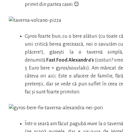
primit din partea casei 😊
Gyros foarte bun, cu o bere alături (cu toate că
unii critică berea grecească, noi o savurăm cu
plăcere!), găsești la o tavernă simplă,
denumită
Fast Food Alexandra’s
(costuri? vreo
5 Euro bere + gyros/souvlaki). Am mâncat de
câteva ori aici. Este o afacere de familie, fără
pretenții, dar se vede că pun suflet în ceea ce
fac și sunt foarte primitori.
Într-o seară am făcut pagubă
mare
la o tavernă
(ne scapă numele, dar e vis-a-vis de Hotel