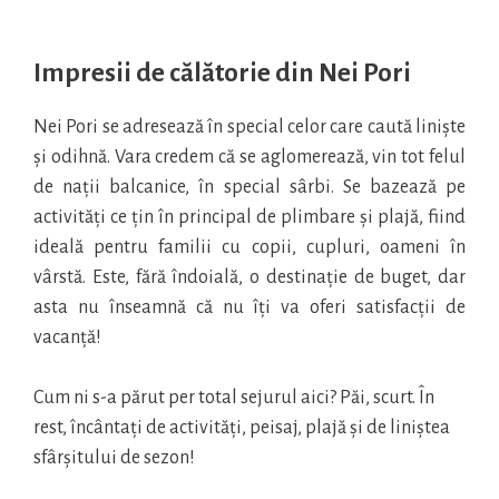
Impresii de călătorie din Nei Pori
Nei Pori se adresează în special celor care caută liniște
și odihnă. Vara credem că se aglomerează, vin tot felul
de nații balcanice, în special sârbi. Se bazează pe
activități ce țin în principal de plimbare și plajă, fiind
ideală pentru familii cu copii, cupluri, oameni în
vârstă. Este, fără îndoială, o destinație de buget, dar
asta nu înseamnă că nu îți va oferi satisfacții de
vacanță!
Cum ni s-a părut per total sejurul aici? Păi, scurt. În
rest, încântați de activități, peisaj, plajă și de liniștea
sfârșitului de sezon!