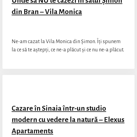
Unde să NU te cazezi în satul Șimon
din Bran – Vila Monica
Ne-am cazat la Vila Monica din Șimon. Îți spunem
la ce să te aștepți, ce ne-a plăcut și ce nu ne-a plăcut.
Cazare în Sinaia într-un studio
modern cu vedere la natură – Elexus
Apartaments