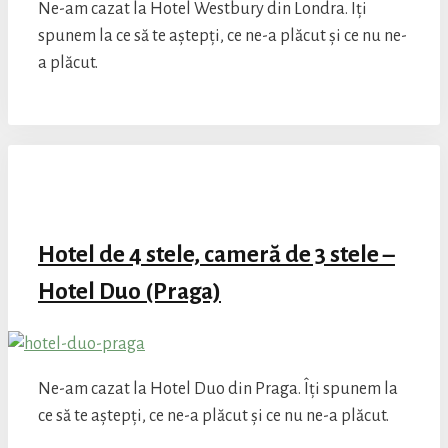
Ne-am cazat la Hotel Westbury din Londra. Îți
spunem la ce să te aștepți, ce ne-a plăcut și ce nu ne-
a plăcut.
Hotel de 4 stele, cameră de 3 stele –
Hotel Duo (Praga)
Ne-am cazat la Hotel Duo din Praga. Îți spunem la
ce să te aștepți, ce ne-a plăcut și ce nu ne-a plăcut.