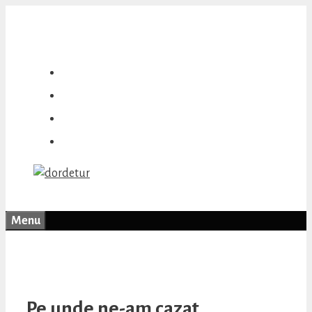
Skip
to
content
Menu
Pe unde ne-am cazat