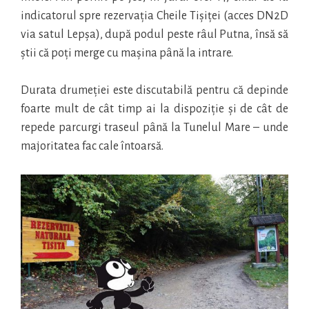
indicatorul spre rezervația Cheile Tișiței (acces DN2D
via satul Lepșa), după podul peste râul Putna, însă să
știi că poți merge cu mașina până la intrare.
Durata drumeției este discutabilă pentru că depinde
foarte mult de cât timp ai la dispoziție și de cât de
repede parcurgi traseul până la Tunelul Mare – unde
majoritatea fac cale întoarsă.