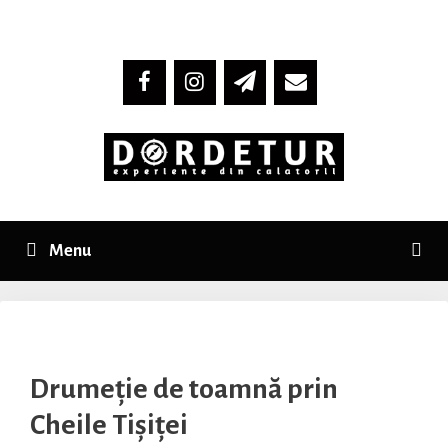
Skip
to
content
Menu
Drumeție de toamnă prin
Cheile Tișiței