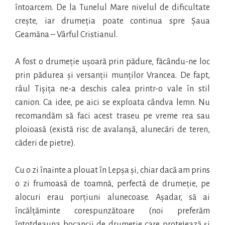
întoarcem. De la Tunelul Mare nivelul de dificultate
crește, iar drumeția poate continua spre Șaua
Geamăna – Vârful Cristianul.
A fost o drumeție ușoară prin pădure, făcându-ne loc
prin pădurea și versanții munților Vrancea. De fapt,
râul Tișița ne-a deschis calea printr-o vale în stil
canion. Ca idee, pe aici se exploata cândva lemn. Nu
recomandăm să faci acest traseu pe vreme rea sau
ploioasă (există risc de avalanșă, alunecări de teren,
căderi de pietre).
Cu o zi înainte a plouat în Lepșa și, chiar dacă am prins
o zi frumoasă de toamnă, perfectă de drumeție, pe
alocuri erau porțiuni alunecoase. Așadar, să ai
încălțăminte corespunzătoare (noi preferăm
întotdeauna bocancii de drumeție care protejează și