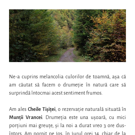
Ne-a cuprins melancolia culorilor de toamnă, așa că
am căutat să facem o drumeție în natură care să
surprindă întocmai acest sentiment frumos.
Am ales
Cheile Tișiței
, o rezervație naturală situată în
Munții Vrancei
. Drumeția este una ușoară, cu mici
porțiuni mai greuțe, și la noi a durat vreo 3 ore dus-
întors. Am pornit pe jos, în jurul orei 14, chiar de la