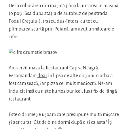
De la coborârea din mașină până la urcarea în mașină
(o poți lăsa după stația de autobuz de pe strada
Podul Crețului), traseu dus-întors, cu tot cu
plimbarea scurtă prin Poiană, am avut următoarele
cifre:
Am servit masa la Restaurant Capra Neagră.
Recomandăm
doar
în lipsă de alte opțiuni: ciorba a
fost cam seacă, iar pizza cel mult mediocră. Ne-am
îndulcit însă cu niște kurtos bunicel, luat fix de lângă
restaurant.
Este o drumeție ușoară care presupune multă mișcare
și aer curat! Cât de bine dormi după o zi ca asta? Îți