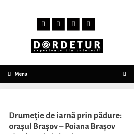
Skip
to
content
Menu
Drumeție de iarnă prin pădure:
orașul Brașov – Poiana Brașov