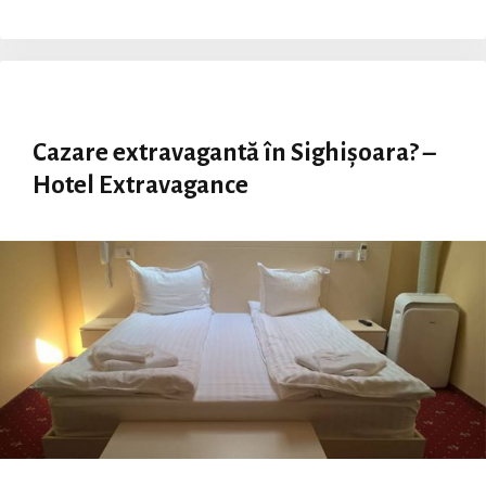
Cazare extravagantă în Sighișoara? –
Hotel Extravagance