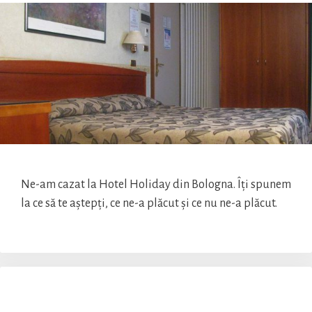
Ne-am cazat la Hotel Holiday din Bologna. Îți spunem
la ce să te aștepți, ce ne-a plăcut și ce nu ne-a plăcut.