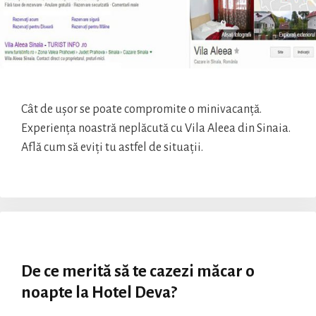
Cât de ușor se poate compromite o minivacanță.
Experiența noastră neplăcută cu Vila Aleea din Sinaia.
Află cum să eviți tu astfel de situații.
De ce merită să te cazezi măcar o
noapte la Hotel Deva?