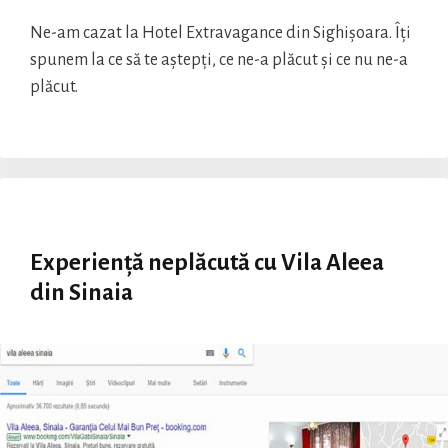
Ne-am cazat la Hotel Extravagance din Sighișoara. Îți
spunem la ce să te aștepți, ce ne-a plăcut și ce nu ne-a
plăcut.
Experiență neplăcută cu Vila Aleea
din Sinaia