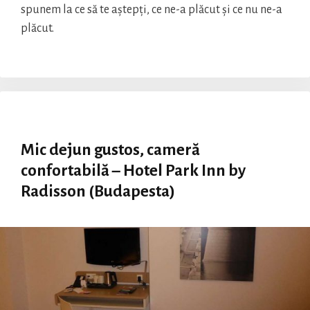
spunem la ce să te aștepți, ce ne-a plăcut și ce nu ne-a
plăcut.
Mic dejun gustos, cameră
confortabilă – Hotel Park Inn by
Radisson (Budapesta)