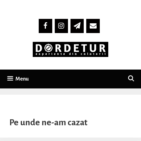
Skip
to
content
Menu
Pe unde ne-am cazat