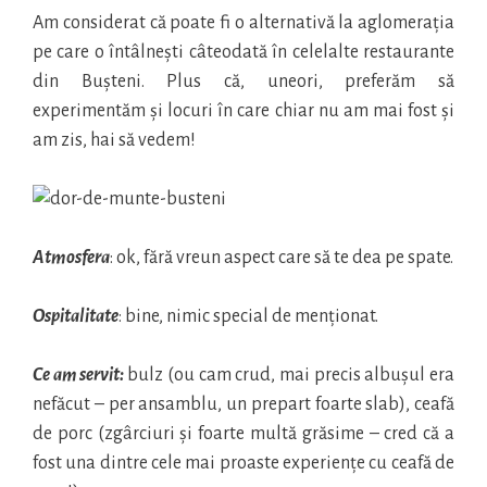
Am considerat că poate fi o alternativă la aglomerația
pe care o întâlnești câteodată în celelalte restaurante
din Bușteni. Plus că, uneori, preferăm să
experimentăm și locuri în care chiar nu am mai fost și
am zis, hai să vedem!
Atmosfera
: ok, fără vreun aspect care să te dea pe spate.
Ospitalitate
: bine, nimic special de menționat.
Ce am servit:
bulz (ou cam crud, mai precis albușul era
nefăcut – per ansamblu, un prepart foarte slab), ceafă
de porc (zgârciuri și foarte multă grăsime – cred că a
fost una dintre cele mai proaste experiențe cu ceafă de