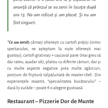
anunță că prânzul se va servi în locație după
ora 13. Ne-am ridicat și am plecat. Și nu am
fost singurii.
*Ce am servit:
cârnați oltenești cu cartofi prăjiți (nimic
spectaculos, ne așteptam la niște oltenești mai
gustoși), cartofi gratinați + cașcaval pane (mai greu să
dai rateu, așadar ok), platou cu diferite cărnuri, dar și
cu multe aspecte negative: prea multe zgârciuri,
porțiuni de friptură talpă/uitată de master-chef… Din
experiențele noastre, “specialitatea bucătarului” –
dacă îți surâde – poate fi o alegere gustoasă.
Restaurant – Pizzerie Dor de Munte