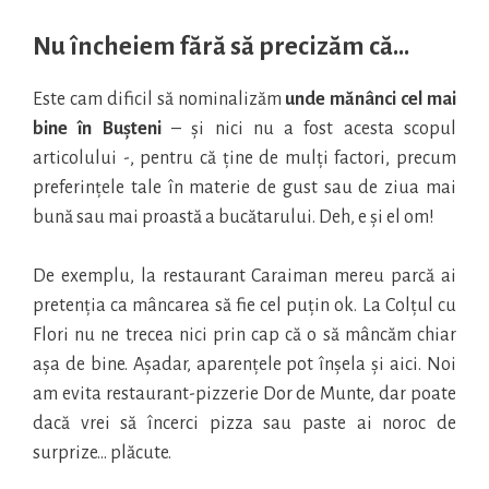
Nu încheiem fără să precizăm că…
Este cam dificil să nominalizăm
unde mănânci cel mai
bine în Bușteni
– și nici nu a fost acesta scopul
articolului -, pentru că ține de mulți factori, precum
preferințele tale în materie de gust sau de ziua mai
bună sau mai proastă a bucătarului. Deh, e și el om!
De exemplu, la restaurant Caraiman mereu parcă ai
pretenția ca mâncarea să fie cel puțin ok. La Colțul cu
Flori nu ne trecea nici prin cap că o să mâncăm chiar
așa de bine. Așadar, aparențele pot înșela și aici. Noi
am evita restaurant-pizzerie Dor de Munte, dar poate
dacă vrei să încerci pizza sau paste ai noroc de
surprize… plăcute.