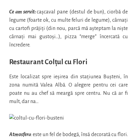
Ce am servit:
cașcaval pane (destul de bun), ciorbă de
legume (foarte ok, cu multe feluri de legume), cârnați
cu cartofi prăjiți (din nou, parcă mă așteptam la niște
cârnați mai gustoși…), pizza “merge” încercată cu
încredere.
Restaurant Colțul cu Flori
Este localizat spre ieșirea din stațiunea Bușteni, în
zona numită Valea Albă. O alegere pentru cei care
poate nu au chef să meargă spre centru. Nu că ar fi
mult, dar na…
Atmosfera
: este un fel de bodegă, însă decorată cu flori.