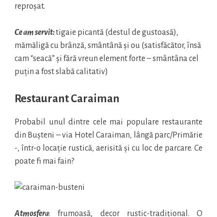
reproșat.
Ce am servit:
tigaie picantă (destul de gustoasă),
mămăligă cu brânză, smântână și ou (satisfăcător, însă
cam “seacă” și fără vreun element forte – smântâna cel
puțin a fost slabă calitativ)
Restaurant Caraiman
Probabil unul dintre cele mai populare restaurante
din Bușteni – via Hotel Caraiman, lângă parc/Primărie
-, într-o locație rustică, aerisită și cu loc de parcare. Ce
poate fi mai fain?
Atmosfera
: frumoasă, decor rustic-tradițional. O