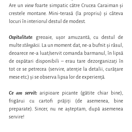
Are un
view
foarte simpatic către Crucea Caraiman și
crestele montane. Mini-terasă (la propriu) și câteva
locuri în interiorul destul de modest.
Ospitalitate
: greoaie, ușor amuzantă, cu destul de
multe
stângăcii
. La un moment dat, ne-a bufnit și râsul,
deoarece ne-a luat/servit comanda barmanul, în lipsă
de ospătari disponibili – erau tare dezorganizați în
tot ce se petrecea (servire, atenție la detalii, curățare
mese etc.) și se observa lipsa lor de experiență.
Ce am servit:
aripioare picante (gătite chiar bine),
frigărui cu cartofi prăjiți (de asemenea, bine
preparate). Sincer, nu ne așteptam, după asemenea
servire!