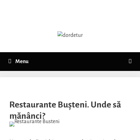
Skip
to
content
Menu
Restaurante Bușteni. Unde să
mănânci?