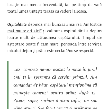
locație mai mereu frecventată, iar pe timp de vară
toată lumea țintește terasa cu vedere la șosea.
Ospitalitate
: depinde, mai bună sau mai rea.
Am fost de
mai multe ori aici*
și calitatea ospitalității a depins
foarte mult de atitudinea ospătarului. Timpul de
așteptare poate fi cam mare, perioada între servirea
micului dejun și prânz este neclară/nu se respectă.
Caz concret: ne-am așezat la masă în jurul
orei 11 în speranța că servim prânzul. Am
comandat de băut, ospătarul menționând că
primește comenzi pentru prânz după 12.
Zicem, super, sorbim dintr-o cafea, un suc
până atunci. S-a făcut ora 12
și
ospătarul ne