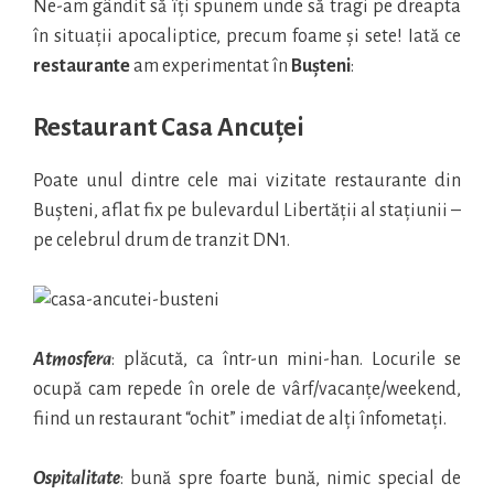
Ne-am gândit să îți spunem unde să tragi pe dreapta
în situații apocaliptice, precum foame și sete! Iată ce
restaurante
am experimentat în
Bușteni
:
Restaurant Casa Ancuței
Poate unul dintre cele mai vizitate restaurante din
Bușteni, aflat fix pe bulevardul Libertății al stațiunii –
pe celebrul drum de tranzit DN1.
Atmosfera
: plăcută, ca într-un mini-han. Locurile se
ocupă cam repede în orele de vârf/vacanțe/weekend,
fiind un restaurant “ochit” imediat de alți înfometați.
Ospitalitate
: bună spre foarte bună, nimic special de