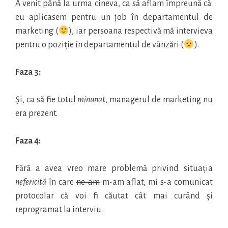
A venit până la urma cineva, ca să aflam împreună că:
eu aplicasem pentru un job în departamentul de
marketing (
), iar persoana respectivă mă intervieva
pentru o poziție în departamentul de vânzări (
).
Faza 3:
Și, ca să fie totul
minunat
, managerul de marketing nu
era prezent.
Faza 4:
Fără a avea vreo mare problemă privind situația
nefericită
în care
ne-am
m-am aflat, mi s-a comunicat
protocolar că voi fi căutat cât mai curând și
reprogramat la interviu.